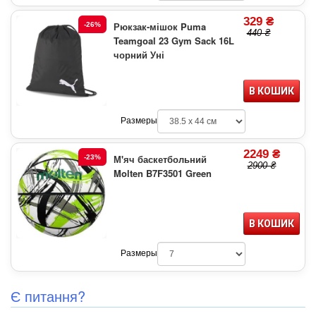
329 ₴
Рюкзак-мішок Puma
-26%
440 ₴
Teamgoal 23 Gym Sack 16L
чорний Уні
В КОШИК
Размеры
2249 ₴
М'яч баскетбольний
-23%
2900 ₴
Molten B7F3501 Green
В КОШИК
Размеры
Є питання?