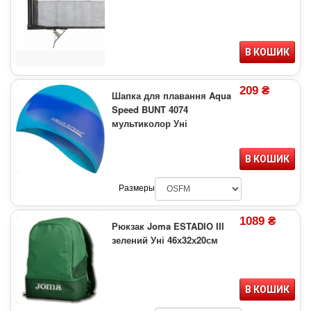
В КОШИК
209 ₴
Шапка для плавання Aqua
Speed BUNT 4074
мультиколор Уні
В КОШИК
Размеры
1089 ₴
Рюкзак Joma ESTADIO III
зелений Уні 46х32х20см
В КОШИК