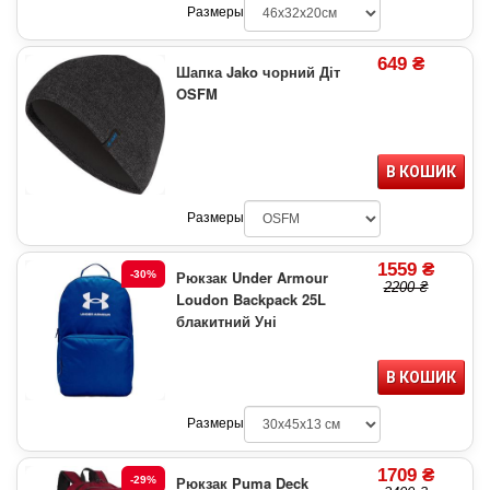
Размеры
649 ₴
Шапка Jako чорний Діт
OSFM
В КОШИК
Размеры
1559 ₴
Рюкзак Under Armour
-30%
2200 ₴
Loudon Backpack 25L
блакитний Уні
В КОШИК
Размеры
1709 ₴
Рюкзак Puma Deck
-29%