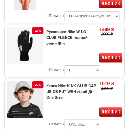
В КОШИК
Размеры
1499 ₴
Рукавички Nike W LG
-26%
2000 ₴
CLUB FLEECE чорний,
білий Жін
В КОШИК
Размеры
1019 ₴
Кепка Nike K NK CLUB CAP
-22%
1300 ₴
US CB FUT WSH сірий Діт
One Size
В КОШИК
Размеры