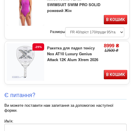
SWIMSUIT SWIM PRO SOLID
рожевий Жін
В КОШИК
Размеры
8999 ₴
Ракетка для падел тенісу
-29%
12500 ₴
Nox AT10 Luxury Genius
Attack 12K Alum Xtrem 2026
В КОШИК
Є питання?
Ви можете поставити нам запитання за допомогою наступної
форми.
Им'я: