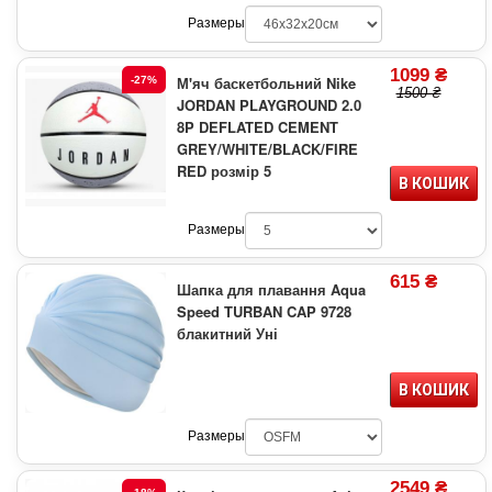
Размеры
1099 ₴
М'яч баскетбольний Nike
-27%
1500 ₴
JORDAN PLAYGROUND 2.0
8P DEFLATED CEMENT
GREY/WHITE/BLACK/FIRE
RED розмір 5
В КОШИК
Размеры
615 ₴
Шапка для плавання Aqua
Speed TURBAN CAP 9728
блакитний Уні
В КОШИК
Размеры
2549 ₴