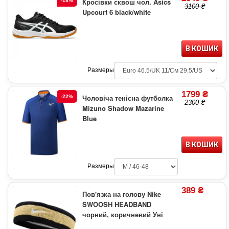
Кросівки сквош чол. Asics
-18%
3100 ₴
Upcourt 6 black/white
В КОШИК
Размеры
1799 ₴
Чоловіча тенісна футболка
-22%
2300 ₴
Mizuno Shadow Mazarine
Blue
В КОШИК
Размеры
389 ₴
Пов'язка на голову Nike
SWOOSH HEADBAND
чорний, коричневий Уні