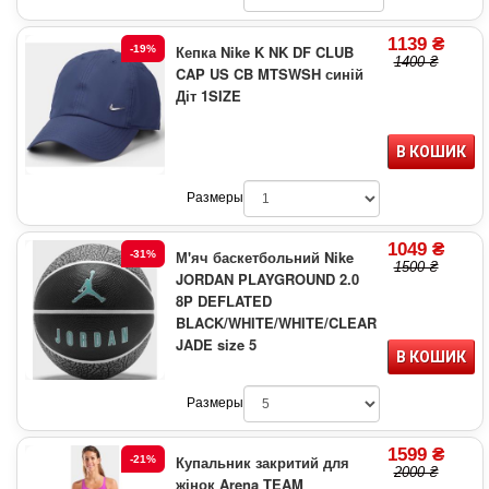
1139 ₴
Кепка Nike K NK DF CLUB
-19%
1400 ₴
CAP US CB MTSWSH синій
Діт 1SIZE
В КОШИК
Размеры
1049 ₴
М'яч баскетбольний Nike
-31%
1500 ₴
JORDAN PLAYGROUND 2.0
8P DEFLATED
BLACK/WHITE/WHITE/CLEAR
JADE size 5
В КОШИК
Размеры
1599 ₴
Купальник закритий для
-21%
2000 ₴
жінок Arena TEAM