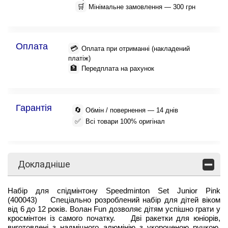
🛒
Мінімальне замовлення — 300 грн
Оплата
💳
Оплата при отриманні (накладений
платіж)
🏦
Передплата на рахунок
Гарантія
🔄
Обмін / повернення — 14 днів
✅
Всі товари 100% оригінал
Докладніше
Набір для спідмінтону Speedminton Set Junior Pink
(400043) Спеціально розроблений набір для дітей віком
від 6 до 12 років. Волан Fun дозволяє дітям успішно грати у
кросмінтон із самого початку. Дві ракетки для юніорів,
виготовлені з надміцного алюмінію з укороченою ручкою,