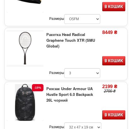
В КОШИК
Размеры
8449 ₴
Ракетка Head Radical
Graphene Touch XTR (SMU
Global)
В КОШИК
Размеры
2199 ₴
Рюкзак Under Armour UA
-19%
2700 ₴
Hustle Sport 6.0 Backpack
26L чорний
В КОШИК
Размеры