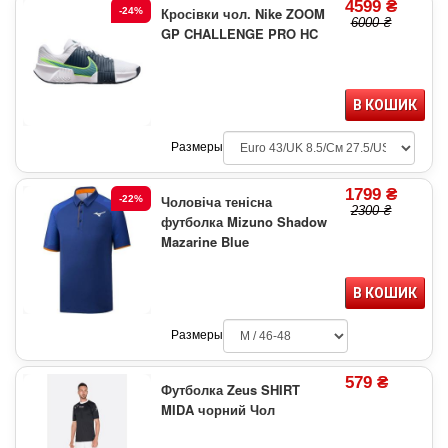
4599 ₴
Кросівки чол. Nike ZOOM
-24%
6000 ₴
GP CHALLENGE PRO HC
В КОШИК
Размеры
1799 ₴
Чоловіча тенісна
-22%
2300 ₴
футболка Mizuno Shadow
Mazarine Blue
В КОШИК
Размеры
579 ₴
Футболка Zeus SHIRT
MIDA чорний Чол