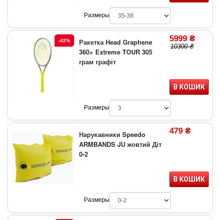
Размеры
5999 ₴
Ракетка Head Graphene
-42%
10300 ₴
360+ Extreme TOUR 305
грам графіт
В КОШИК
Размеры
479 ₴
Нарукавники Speedo
ARMBANDS JU жовтий Діт
0-2
В КОШИК
Размеры