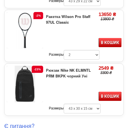
Размеры
13650 ₴
Ракетка Wilson Pro Staff
-2%
13800 ₴
97UL Classic
В КОШИК
Размеры
2549 ₴
Рюкзак Nike NK ELMNTL
-23%
3300 ₴
PRM BKPK чорний Уні
В КОШИК
Размеры
Є питання?