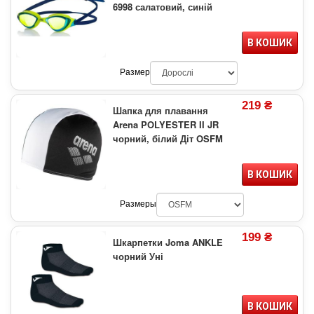
6998 салатовий, синій
В КОШИК
Размер
219 ₴
Шапка для плавання
Arena POLYESTER II JR
чорний, білий Діт OSFM
В КОШИК
Размеры
199 ₴
Шкарпетки Joma ANKLE
чорний Уні
В КОШИК