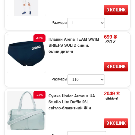
В КОШИК
Размеры
699 ₴
Плавки Arena TEAM SWIM
-18%
850 ₴
BRIEFS SOLID синій,
білий дитячі
В КОШИК
Размеры
2049 ₴
Сумка Under Armour UA
-22%
2600 ₴
Studio Lite Duffle 26L
світло-блакитний Жін
В КОШИК