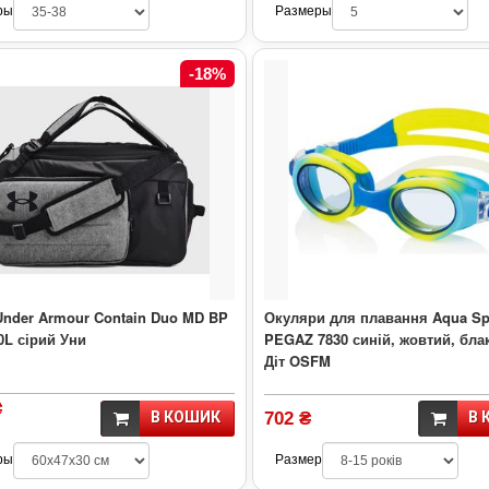
ры
Размеры
-18%
Under Armour Contain Duo MD BP
Окуляри для плавання Aqua S
50L сірий Уни
PEGAZ 7830 синій, жовтий, бла
Діт OSFM
₴
В КОШИК
702 ₴
В 
ры
Размер