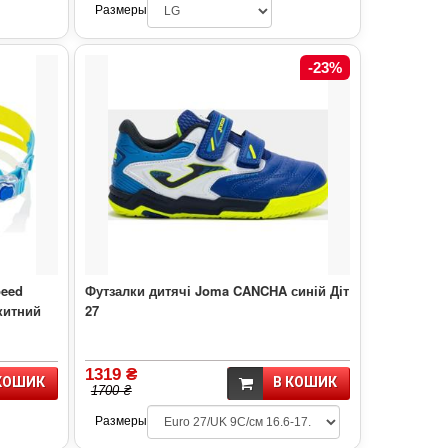
Размеры
-23%
peed
Футзалки дитячі Joma CANCHA синій Діт
китний
27
1319 ₴
КОШИК
В КОШИК
1700 ₴
Размеры