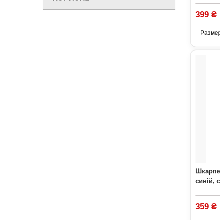
399 ₴
Разме
Шкарпе
синій, 
359 ₴