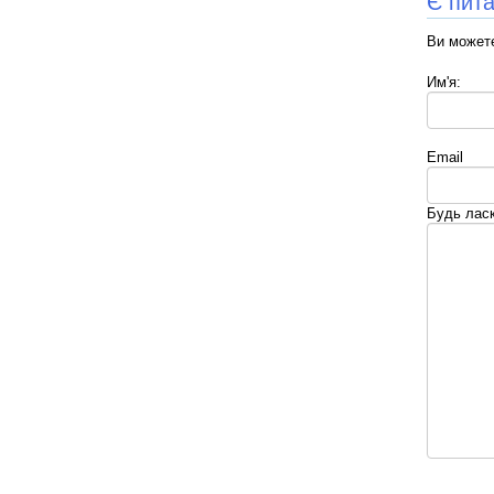
Є пит
Ви можете
Им'я:
Email
Будь лас