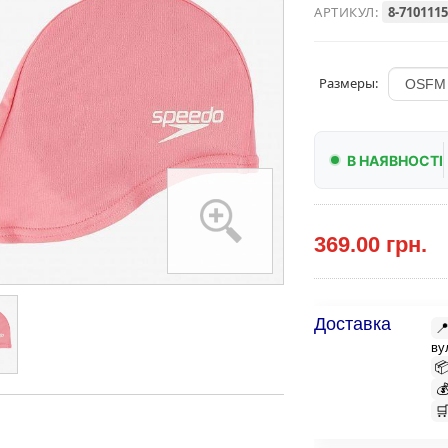
АРТИКУЛ:
8-710111
Размеры:
В НАЯВНОСТІ
369.00 грн.
Доставка

ву


