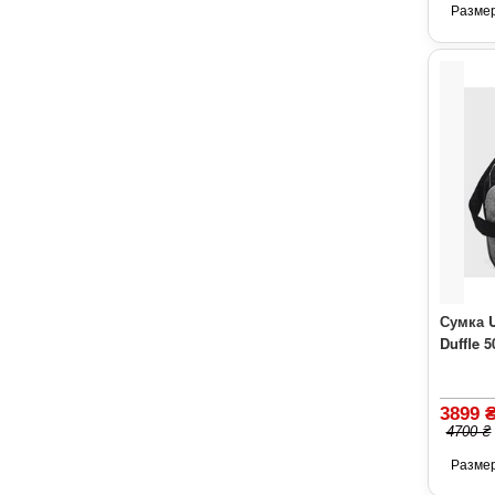
Разме
Сумка 
Duffle 
3899 
4700 ₴
Разме