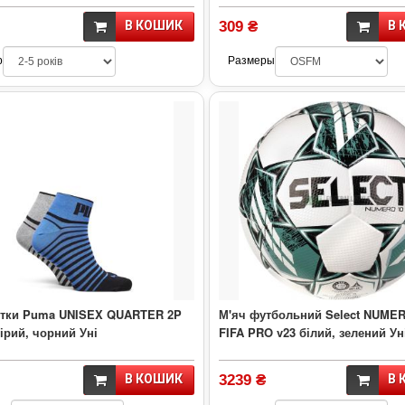
В КОШИК
309 ₴
В 
р
Размеры
тки Puma UNISEX QUARTER 2P
М'яч футбольний Select NUMER
сірий, чорний Уні
FIFA PRO v23 білий, зелений Ун
В КОШИК
3239 ₴
В 