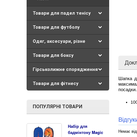
Товари для падел тенісу
Товари для футболу
Одяг, аксесуари, різне
Товари для боксу
Док
Гірськолижне спорядження
Шапка д
Товари для фітнесу
максима
посадки.
10
ПОПУЛЯРНІ ТОВАРИ
Відгу
Набір для
Немає від
бадмінтону Magic