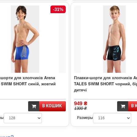
-31%
-шорти для хлопчиків Arena
Плавки-шорти для хлопчиків A
 SWIM SHORT синій, жовтий
TALES SWIM SHORT чорний, б
дитячі
949 ₴
В КОШИК
В 
1300 ₴
ры
Размеры