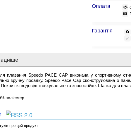
Оплата
💳
🏦
Гарантія
🔄
✅
ладніше
ля плавання Speedo PACE CAP виконана у спортивному стилі
льно зручну посадку. Speedo Pace Cap сконструйована з пане
 Покриття водовідштовхувальне та зносостійке. Шапка для плава
0% поліестер
ки
гуків про цей продукт