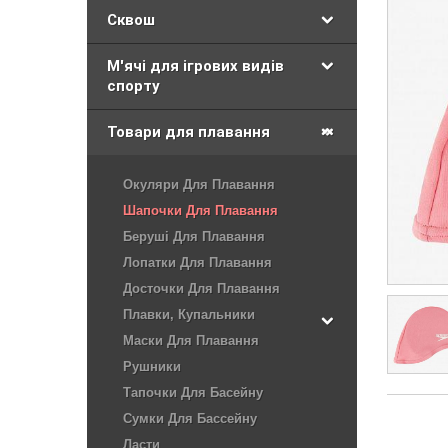
Сквош
М'ячі для ігрових видів
спорту
Товари для плавання
Окуляри Для Плавання
Шапочки Для Плавання
Беруші Для Плавання
Лопатки Для Плавання
Досточки Для Плавання
Плавки, Купальники
Маски Для Плавання
Рушники
Тапочки Для Басейну
Сумки Для Бассейну
Ласти