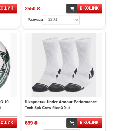
КОШИК
2550 ₴
В КОШИК
Размеры
O 10
Шкарпетки Under Armour Performance
і
Tech 3pk Crew білий Уні
КОШИК
689 ₴
В КОШИК