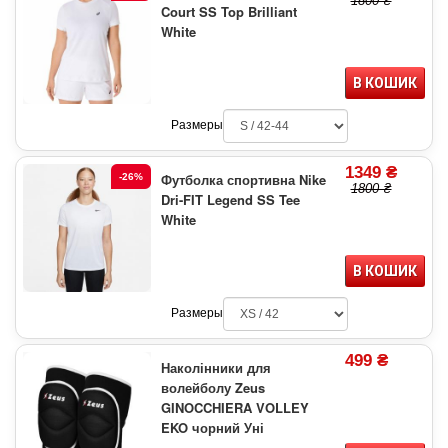
1800 ₴
Court SS Top Brilliant
White
В КОШИК
Размеры
1349 ₴
Футболка спортивна Nike
-26%
1800 ₴
Dri-FIT Legend SS Tee
White
В КОШИК
Размеры
499 ₴
Наколінники для
волейболу Zeus
GINOCCHIERA VOLLEY
EKO чорний Уні