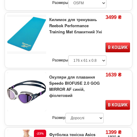
Размеры
3499 ₴
Килимок для тренувань
Reebok Performance
Training Mat блакитний Уні
В КОШИК
Размеры
1639 ₴
Окуляри для плавання
Speedo BIOFUSE 2.0 GOG
MIRROR AF синій,
фіолетовий
В КОШИК
Размер
1399 ₴
Футболка тенісна Asics
-23%