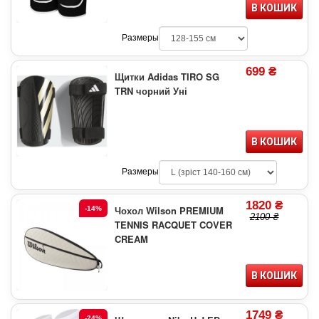
В КОШИК
Размеры
699 ₴
Щитки Adidas TIRO SG
TRN чорний Уні
В КОШИК
Размеры
1820 ₴
Чохол Wilson PREMIUM
-14%
2100 ₴
TENNIS RACQUET COVER
CREAM
В КОШИК
1749 ₴
-24%