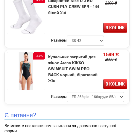
Шкарпетки Nike U J ED
2300 ₴
CUSH PLY CREW 6PR - 144
білий Уні
В КОШИК
Размеры
1599 ₴
Купальник закритий для
-21%
2000 ₴
жінок Arena KIKKO
SWIMSUIT SWIM PRO
BACK чорний, бірюзовий
Жін
В КОШИК
Размеры
Є питання?
Ви можете поставити нам запитання за допомогою наступної
форми.