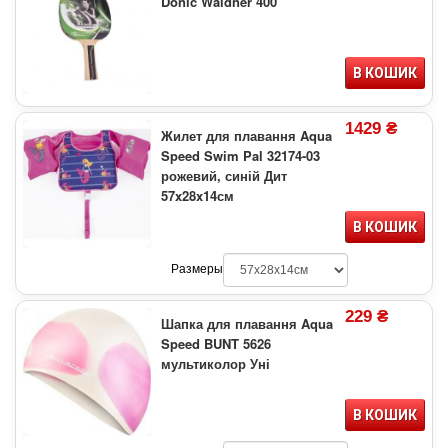
Donic Waldner 400
В КОШИК
1429 ₴
Жилет для плавання Aqua
Speed Swim Pal 32174-03
рожевий, синій Дит
57x28x14см
В КОШИК
Размеры
229 ₴
Шапка для плавання Aqua
Speed BUNT 5626
мультиколор Уні
В КОШИК