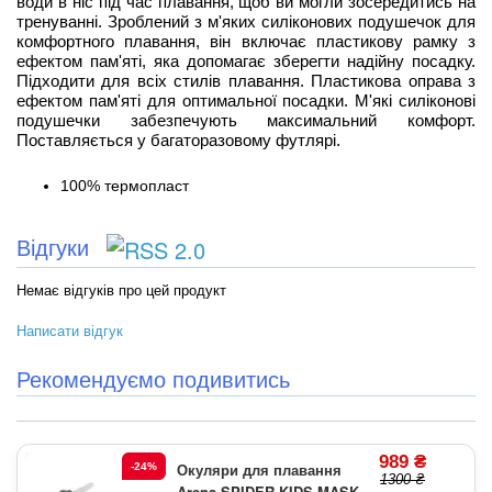
води в ніс під час плавання, щоб ви могли зосередитись на
тренуванні. Зроблений з м'яких силіконових подушечок для
комфортного плавання, він включає пластикову рамку з
ефектом пам'яті, яка допомагає зберегти надійну посадку.
Підходити для всіх стилів плавання. Пластикова оправа з
ефектом пам'яті для оптимальної посадки. М'які силіконові
подушечки забезпечують максимальний комфорт.
Поставляється у багаторазовому футлярі.
100% термопласт
Відгуки
Немає відгуків про цей продукт
Написати відгук
Рекомендуємо подивитись
989 ₴
Окуляри для плавання
-24%
1300 ₴
Arena SPIDER KIDS MASK