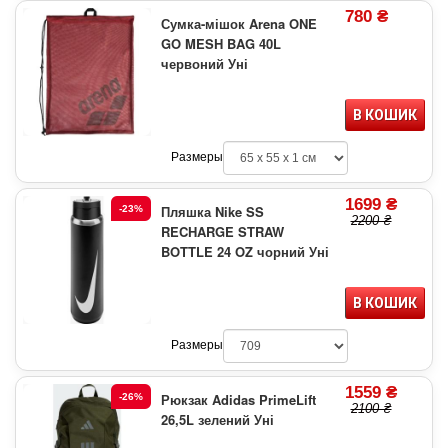
780 ₴
Сумка-мішок Arena ONE
GO MESH BAG 40L
червоний Уні
В КОШИК
Размеры
1699 ₴
Пляшка Nike SS
-23%
2200 ₴
RECHARGE STRAW
BOTTLE 24 OZ чорний Уні
В КОШИК
Размеры
1559 ₴
Рюкзак Adidas PrimeLift
-26%
2100 ₴
26,5L зелений Уні