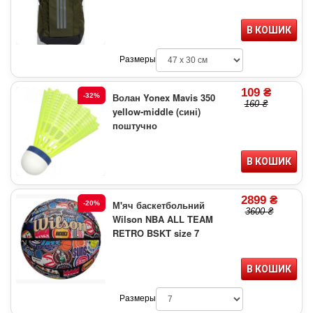
В КОШИК
Размеры
109 ₴
Волан Yonex Mavis 350
-32%
160 ₴
yellow-middle (сині)
поштучно
В КОШИК
2899 ₴
М'яч баскетбольний
-20%
3600 ₴
Wilson NBA ALL TEAM
RETRO BSKT size 7
В КОШИК
Размеры