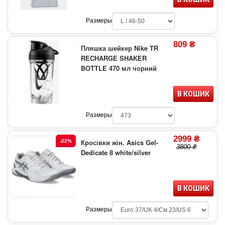
Размеры
809 ₴
Пляшка шейкер Nike TR
RECHARGE SHAKER
BOTTLE 470 мл чорний
В КОШИК
Размеры
2999 ₴
Кросівки жін. Asics Gel-
-22%
3800 ₴
Dedicate 8 white/silver
В КОШИК
Размеры