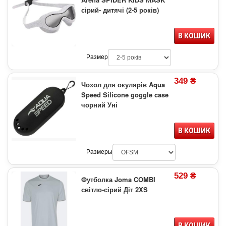
сірий- дитячі (2-5 років)
В КОШИК
Размер
349 ₴
Чохол для окулярів Aqua
Speed Silicone goggle case
чорний Уні
В КОШИК
Размеры
529 ₴
Футболка Joma COMBI
світло-сірий Діт 2XS
В КОШИК