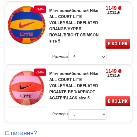
1149 ₴
М'яч волейбольний Nike
-24%
1500 ₴
ALL COURT LITE
VOLLEYBALL DEFLATED
ORANGE/HYPER
ROYAL/BRIGHT CRIMSON
size 5
В КОШИК
Размеры
1149 ₴
М'яч волейбольний Nike
-24%
1500 ₴
ALL COURT LITE
VOLLEYBALL DEFLATED
PICANTE RED/APRICOT
AGATE/BLACK size 5
В КОШИК
Размеры
Є питання?