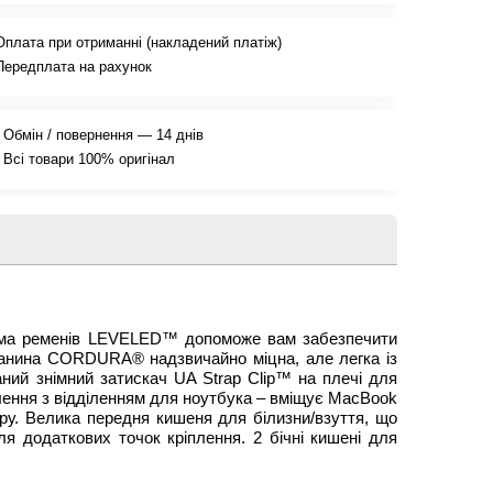
Оплата при отриманні (накладений платіж)
Передплата на рахунок
Обмін / повернення — 14 днів
Всі товари 100% оригінал
стема ременів LEVELED™ допоможе вам забезпечити
Тканина CORDURA® надзвичайно міцна, але легка із
ний знімний затискач UA Strap Clip™ на плечі для
ілення з відділенням для ноутбука – вміщує MacBook
іру. Велика передня кишеня для білизни/взуття, що
ля додаткових точок кріплення. 2 бічні кишені для