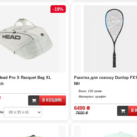
-19%
ead Pro X Racquet Bag XL
Ракетка для сквошу Dunlop FX
ch
NH
Вага: 130 грам
₴
Матеріал: графіт
В КОШИК
6499 ₴
В 
ры
7600 ₴