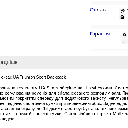
Оплата
💳
🏦
Гарантія
🔄
✅
ладніше
юкзак UA Triumph Sport Backpack
роникна технологія UA Storm зберігає ваші речі сухими. Си
рне регулювання ременів для збалансованого розподілу ваги. 
ановим покриттям спереду для додаткового захисту. Регульова
ння падінню спортивної сумки при перенесенні обох. Заднє відд
іагоналлю екрану до 15 дюймів або ноутбук аналогічного розм
ться, в нижній частині сумки. Світловідбивна стрічка Molle д
з водою.