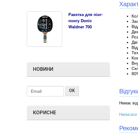
Харак
Ракетка для пінг-
Ко
понгу Donic
Зас
Waldner 700
Від
Дек
Ро
Дві
Від
Тех
Ко
Вн
Ск
НОВИНИ
80
Відгу
Немає від
КОРИСНЕ
Написати 
Реком