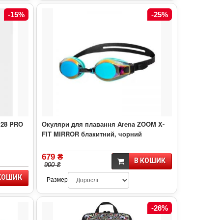
-15%
-25%
128 PRO
Окуляри для плавання Arena ZOOM X-
FIT MIRROR блакитний, чорний
679 ₴
В КОШИК
900 ₴
КОШИК
Размер
-26%