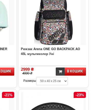
NNER
Рюкзак Arena ONE GO BACKPACK AO
45L мультиколор Уні
2999 ₴
КОШИК
В КОШИК
4000 ₴
Размеры
-21%
-23%