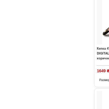
Кепка 
DIGITAL
коричн
1649 
Разме