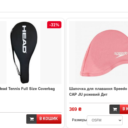
-31%
ead Tennis Full Size Coverbag
Шапочка для плавання Speedo
CAP JU рожевий Дит
369 ₴
В 
В КОШИК
Размеры