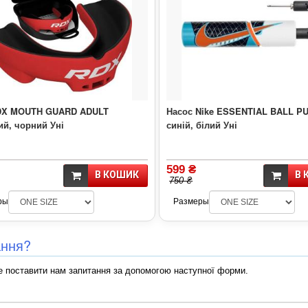
DX MOUTH GUARD ADULT
Насос Nike ESSENTIAL BALL P
ий, чорний Уні
синій, білий Уні
599 ₴
В КОШИК
В 
750 ₴
ры
Размеры
ання?
 поставити нам запитання за допомогою наступної форми.