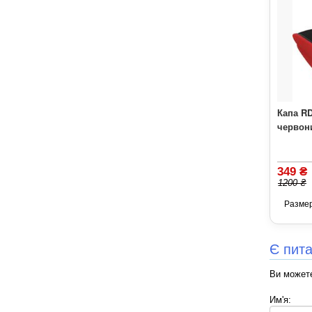
Капа R
червон
349 ₴
1200 ₴
Разме
Є пит
Ви можете
Им'я: