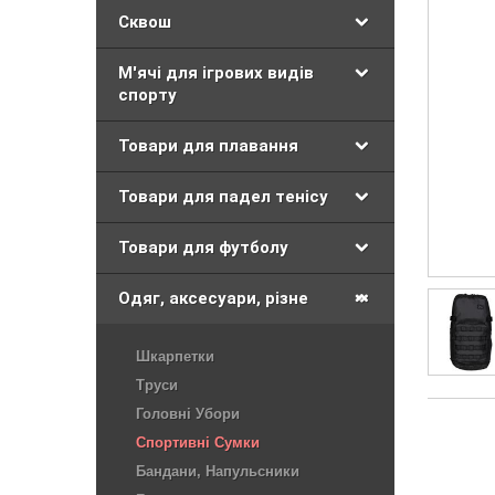
Сквош
М'ячі для ігрових видів
спорту
Товари для плавання
Товари для падел тенісу
Товари для футболу
Одяг, аксесуари, різне
Шкарпетки
Труси
Головні Убори
Спортивні Сумки
Бандани, Напульсники