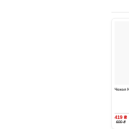
Чохол H
419 ₴
600 ₴