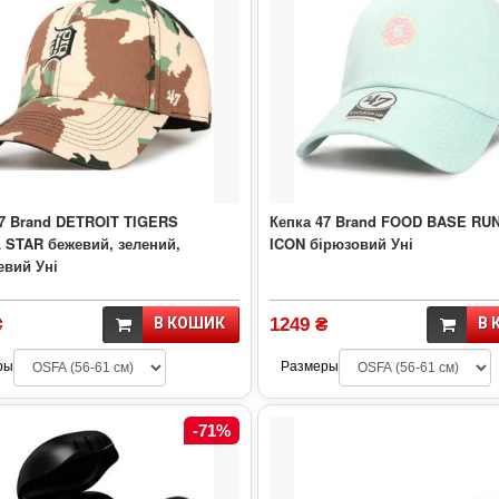
47 Brand DETROIT TIGERS
Кепка 47 Brand FOOD BASE RU
 STAR бежевий, зелений,
ICON бірюзовий Уні
евий Уні
₴
В КОШИК
1249 ₴
В 
ры
Размеры
-71%