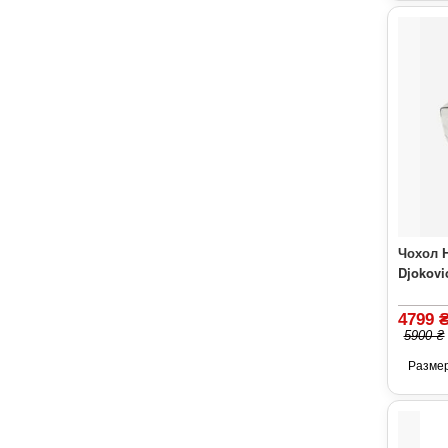
Чохол H
Djokovi
4799 
5900 ₴
Разме