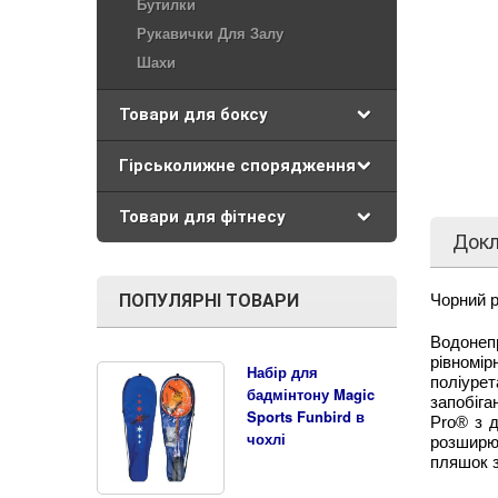
Бутилки
Рукавички Для Залу
Шахи
Товари для боксу
Гірськолижне спорядження
Товари для фітнесу
Док
ПОПУЛЯРНІ ТОВАРИ
Чорний р
Водонеп
рівномі
Набір для
поліурет
бадмінтону Magic
запобіга
Sports Funbird в
Pro® з д
чохлі
розширює
пляшок 