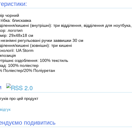
теристики:
лір чорний
тібка: блискавка
ділення/кишені (внутрішні): три відділення, відділення для ноутбука,
ор: логотип
змір: 29х48х18 см
 незнімні регульовані ручки заввишки 30 см
ділення/кишені (зовнішні): три кишені
нології: UA Storm
мпозиція
утрішнє оздоблення: 100% текстиль
лад: 100% поліестер
% Поліестер/20% Поліуретан
ки
гуків про цей продукт
відгук
ендуємо подивитись