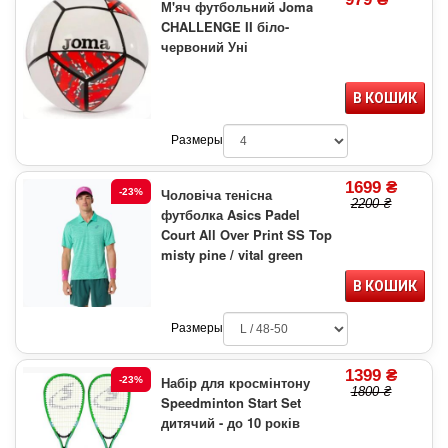
М'яч футбольний Joma
CHALLENGE II біло-
червоний Уні
В КОШИК
Размеры
1699 ₴
Чоловіча тенісна
-23%
2200 ₴
футболка Asics Padel
Court All Over Print SS Top
misty pine / vital green
В КОШИК
Размеры
1399 ₴
Набір для кросмінтону
-23%
1800 ₴
Speedminton Start Set
дитячий - до 10 років