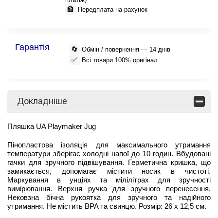
🏦
Передплата на рахунок
Гарантія
🔄
Обмін / повернення — 14 днів
✅
Всі товари 100% оригінал
Докладніше
Пляшка UA Playmaker Jug
Пінопластова ізоляція для максимального утримання
температури зберігає холодні напої до 10 годин. Вбудовані
гачки для зручного підвішування. Герметична кришка, що
замикається, допомагає містити носик в чистоті.
Маркування в унціях та мілілітрах для зручності
вимірювання. Верхня ручка для зручного перенесення.
Нековзна бічна рукоятка для зручного та надійного
утримання. Не містить BPA та свинцю. Розмір: 26 х 12,5 см.