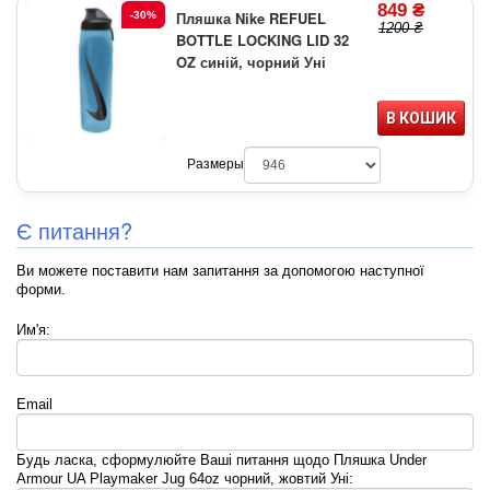
849 ₴
Пляшка Nike REFUEL
-30%
1200 ₴
BOTTLE LOCKING LID 32
OZ синій, чорний Уні
В КОШИК
Размеры
Є питання?
Ви можете поставити нам запитання за допомогою наступної
форми.
Им'я:
Email
Будь ласка, сформулюйте Ваші питання щодо Пляшка Under
Armour UA Playmaker Jug 64oz чорний, жовтий Уні: