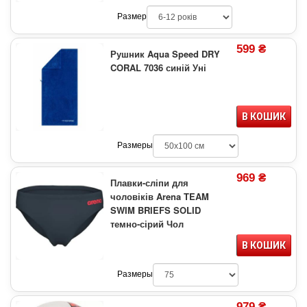
Размер
599 ₴
Рушник Aqua Speed DRY
CORAL 7036 синій Уні
В КОШИК
Размеры
969 ₴
Плавки-сліпи для
чоловіків Arena TEAM
SWIM BRIEFS SOLID
темно-сірий Чол
В КОШИК
Размеры
979 ₴