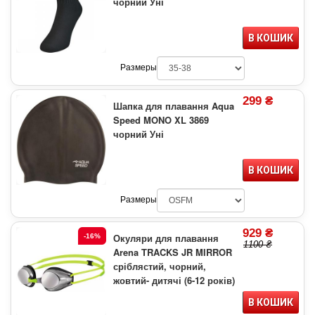
чорний Уні
В КОШИК
Размеры
299 ₴
Шапка для плавання Aqua
Speed MONO XL 3869
чорний Уні
В КОШИК
Размеры
929 ₴
Окуляри для плавання
-16%
1100 ₴
Arena TRACKS JR MIRROR
сріблястий, чорний,
жовтий- дитячі (6-12 років)
В КОШИК