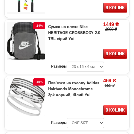
В КОШИК
1449 ₴
Сумка на плече Nike
-24%
1900 ₴
HERITAGE CROSSBODY 2.0
TRL сірий Уні
В КОШИК
Размеры
469 ₴
Пов'язки на голову Adidas
-15%
550 ₴
Hairbands Monochrome
3pk чорний, білий Уні
В КОШИК
Размеры