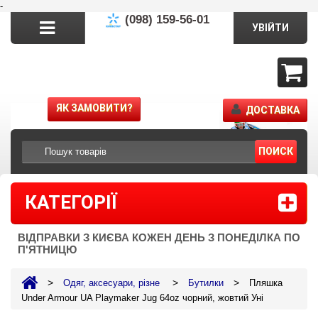
-
(098) 159-56-01
УВІЙТИ
ЯК ЗАМОВИТИ?
ДОСТАВКА
ПОИСК
КАТЕГОРІЇ
ВІДПРАВКИ З КИЄВА КОЖЕН ДЕНЬ З ПОНЕДІЛКА ПО
П'ЯТНИЦЮ
>
>
>
Одяг, аксесуари, різне
Бутилки
Пляшка
Under Armour UA Playmaker Jug 64oz чорний, жовтий Уні