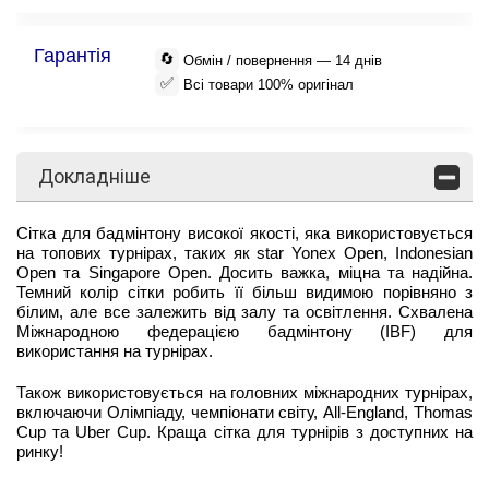
Гарантія
🔄
Обмін / повернення — 14 днів
✅
Всі товари 100% оригінал
Докладніше
Сітка для бадмінтону високої якості, яка використовується
на топових турнірах, таких як star Yonex Open, Indonesian
Open та Singapore Open. Досить важка, міцна та надійна.
Темний колір сітки робить її більш видимою порівняно з
білим, але все залежить від залу та освітлення. Схвалена
Міжнародною федерацією бадмінтону (IBF) для
використання на турнірах.
Також використовується на головних міжнародних турнірах,
включаючи Олімпіаду, чемпіонати світу, All-England, Thomas
Cup та Uber Cup. Краща сітка для турнірів з доступних на
ринку!