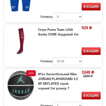
В КОШИК
Размеры
529 ₴
Гетри Puma Team LIGA
Socks CORE бордовий Уні
В КОШИК
Размеры
1049 ₴
М'яч баскетбольний Nike
-31%
1500 ₴
JORDAN PLAYGROUND 2.0
8P DEFLATED сірий,
чорний Уні розмір 7
В КОШИК
Размеры