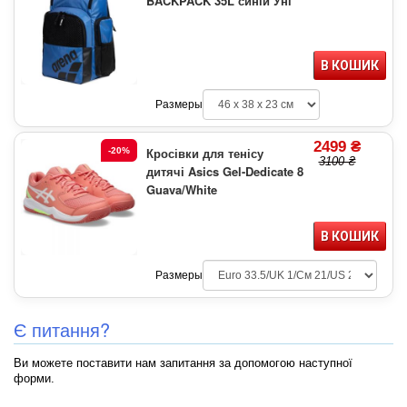
BACKPACK 35L синій Уні
В КОШИК
Размеры
2499 ₴
Кросівки для тенісу
-20%
3100 ₴
дитячі Asics Gel-Dedicate 8
Guava/White
В КОШИК
Размеры
Є питання?
Ви можете поставити нам запитання за допомогою наступної
форми.