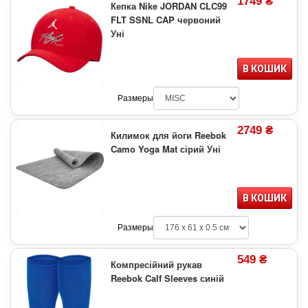
1749 ₴
Кепка Nike JORDAN CLC99
FLT SSNL CAP червоний
Уні
В КОШИК
Размеры
2749 ₴
Килимок для йоги Reebok
Camo Yoga Mat сірий Уні
В КОШИК
Размеры
549 ₴
Компресійний рукав
Reebok Calf Sleeves синій