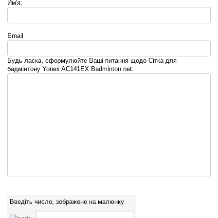
Им'я:
Email
Будь ласка, сформулюйте Ваші питання щодо Сітка для
бадмінтону Yonex AC141EX Badminton net:
Введіть число, зображене на малюнку