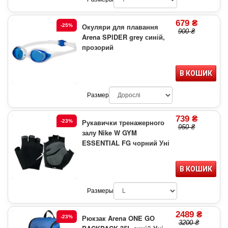
679 ₴
Окуляри для плавання
-25%
900 ₴
Arena SPIDER grey синій,
прозорий
В КОШИК
Размер
739 ₴
Рукавички тренажерного
-23%
950 ₴
залу Nike W GYM
ESSENTIAL FG чорний Уні
В КОШИК
Размеры
2489 ₴
Рюкзак Arena ONE GO
-23%
3200 ₴