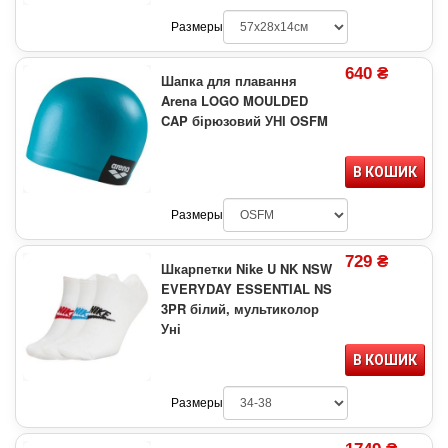
Размеры
640 ₴
Шапка для плавання
Arena LOGO MOULDED
CAP бірюзовий УНІ OSFM
В КОШИК
Размеры
729 ₴
Шкарпетки Nike U NK NSW
EVERYDAY ESSENTIAL NS
3PR білий, мультиколор
Уні
В КОШИК
Размеры