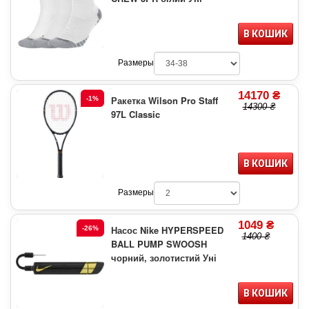
В КОШИК
Размеры
14170 ₴
Ракетка Wilson Pro Staff
-1%
14300 ₴
97L Classic
В КОШИК
Размеры
1049 ₴
Насос Nike HYPERSPEED
-26%
1400 ₴
BALL PUMP SWOOSH
чорний, золотистий Уні
В КОШИК