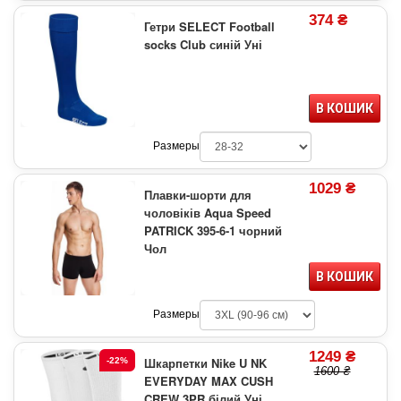
374 ₴
Гетри SELECT Football
socks Club синій Уні
В КОШИК
Размеры
1029 ₴
Плавки-шорти для
чоловіків Aqua Speed
PATRICK 395-6-1 чорний
Чол
В КОШИК
Размеры
1249 ₴
Шкарпетки Nike U NK
-22%
1600 ₴
EVERYDAY MAX CUSH
CREW 3PR білий Уні