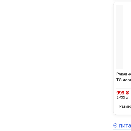
Рукави
TG чор
999 ₴
1400 ₴
Разме
Є пит