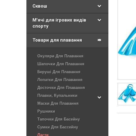
Сквош
М'ячі для ігрових видів
спорту
Товари для плавання
Окуляри Для Плавання
Шапочки Для Плавання
Беруші Для Плавання
Лопатки Для Плавання
Досточки Для Плавання
Плавки, Купальники
Маски Для Плавання
Рушники
Тапочки Для Басейну
Сумки Для Бассейну
Ласти