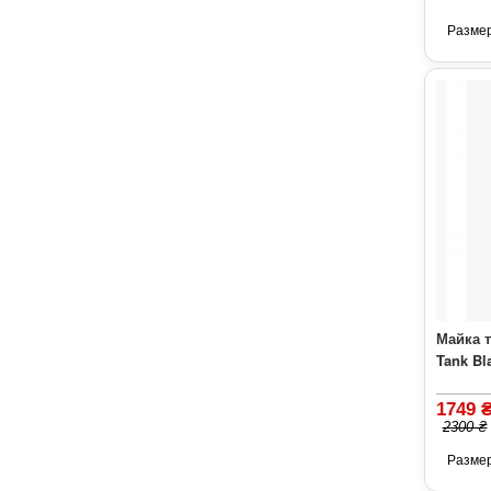
Разме
Майка т
Tank Bl
1749 
2300 ₴
Разме