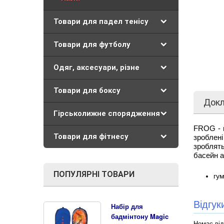
Товари для падел тенісу
Товари для футболу
Одяг, аксесуари, різне
Товари для боксу
Док
Гірськолижне спорядження
FROG - ц
Товари для фітнесу
зроблені
зроблят
басейн а
ПОПУЛЯРНІ ТОВАРИ
гум
Відгу
Набір для
бадмінтону Magic
Немає від