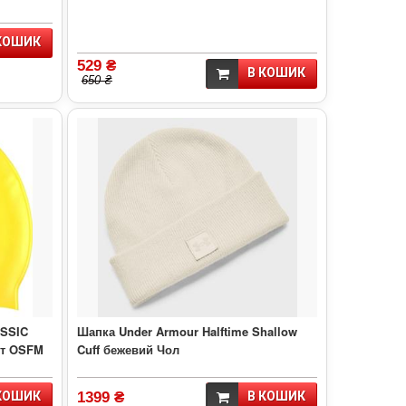
КОШИК
529 ₴
В КОШИК
650 ₴
ASSIC
Шапка Under Armour Halftime Shallow
іт OSFM
Cuff бежевий Чол
КОШИК
1399 ₴
В КОШИК