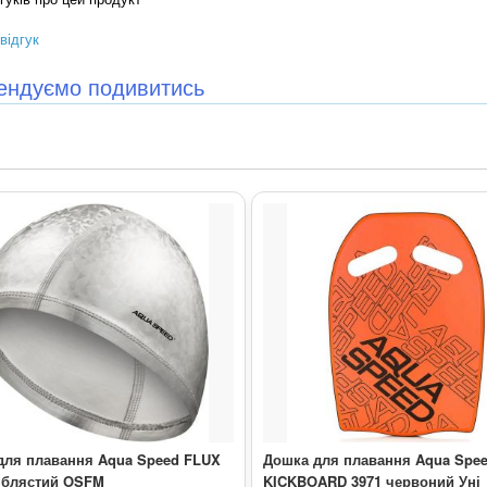
відгук
ендуємо подивитись
для плавання Aqua Speed FLUX
Дошка для плавання Aqua Spe
ріблястий OSFM
KICKBOARD 3971 червоний Уні