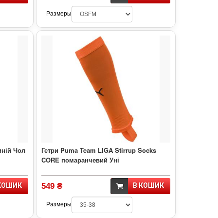
Размеры
иній Чол
Гетри Puma Team LIGA Stirrup Socks
CORE помаранчевий Уні
КОШИК
549 ₴
В КОШИК
Размеры