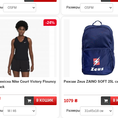
ры
Размеры
-24%
енісна Nike Court Victory Flouncy
Рюкзак Zeus ZAINO SOFT 25L с
ack
₴
В КОШИК
1079 ₴
В 
ры
Размеры