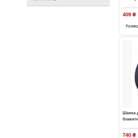
409 ₴
Разме
Шапка 
блакитн
740 ₴