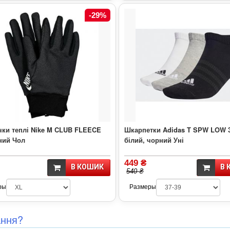
-29%
чки теплі Nike M CLUB FLEECE
Шкарпетки Adidas T SPW LOW 3
ний Чол
білий, чорний Уні
449 ₴
В КОШИК
В 
540 ₴
ры
Размеры
ання?