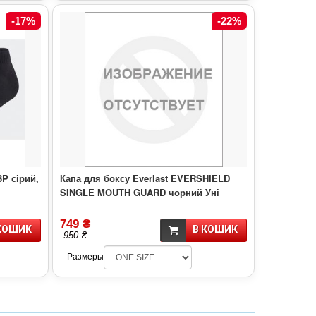
-17%
-22%
P сірий,
Капа для боксу Everlast EVERSHIELD
SINGLE MOUTH GUARD чорний Уні
749 ₴
КОШИК
В КОШИК
950 ₴
Размеры