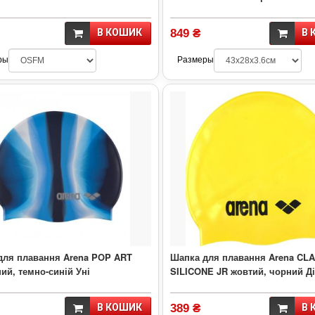
В КОШИК
849 ₴
В 
ры
Размеры
для плавання Arena POP ART
Шапка для плавання Arena CL
ий, темно-синій Уні
SILICONE JR жовтий, чорний Д
В КОШИК
389 ₴
В 