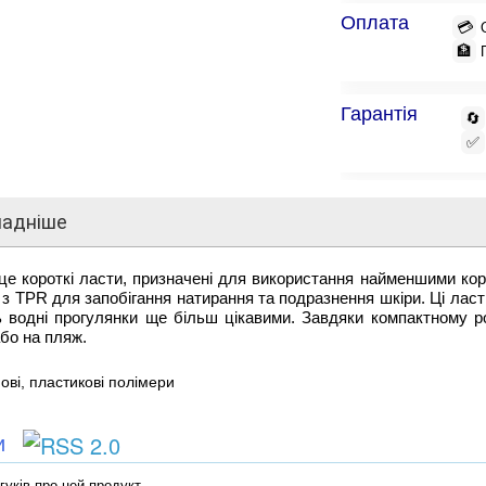
Оплата
💳
🏦
Гарантія
🔄
✅
ладніше
е короткі ласти, призначені для використання найменшими кор
 з TPR для запобігання натирання та подразнення шкіри. Ці ласт
ь водні прогулянки ще більш цікавими. Завдяки компактному р
бо на пляж.
ові, пластикові полімери
ки
гуків про цей продукт