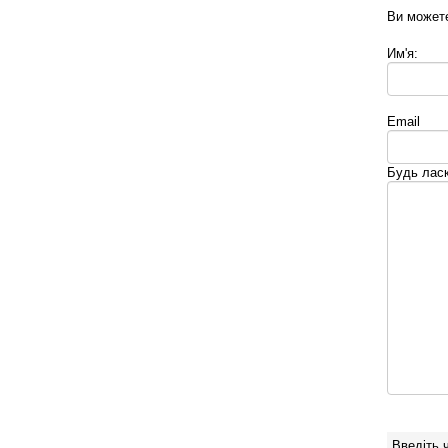
Ви можете
Им'я:
Email
Будь ласк
Введіть 