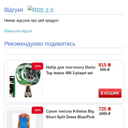
Відгуки
Немає відгуків про цей продукт
Написати відгук
Рекомендуємо подивитись
815 ₴
Набір для пінг-понгу Donic
-10%
900 ₴
Top teams 400 2-playet set
В КОШИК
725 ₴
Сукня тенісна K-Swiss Big
-28%
1000 ₴
Short Split Dress Blue/Pink