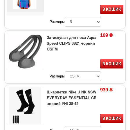
В КОШИК
Размеры
169 ₴
Затискувач для носа Aqua
Speed CLIPS 3821 чорний
OSFM
В КОШИК
Размеры
939 ₴
Шкарпетки Nike U NK NSW
EVERYDAY ESSENTIAL CR
чорний УНІ 38-42
В КОШИК