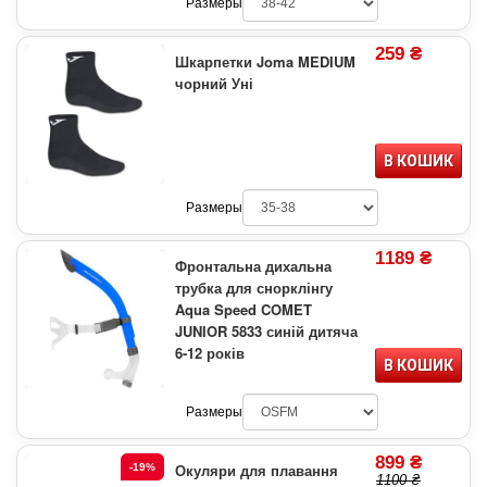
Размеры
259 ₴
Шкарпетки Joma MEDIUM
чорний Уні
В КОШИК
Размеры
1189 ₴
Фронтальна дихальна
трубка для снорклінгу
Aqua Speed COMET
JUNIOR 5833 синій дитяча
6-12 років
В КОШИК
Размеры
899 ₴
Окуляри для плавання
-19%
1100 ₴