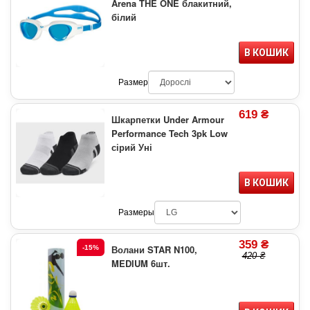
Arena THE ONE блакитний,
білий
В КОШИК
Размер
619 ₴
Шкарпетки Under Armour
Performance Tech 3pk Low
сірий Уні
В КОШИК
Размеры
359 ₴
Волани STAR N100,
-15%
420 ₴
MEDIUM 6шт.