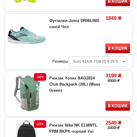
В КОШИК
1849 ₴
Футзалки Joma DRIBLING
синій Чол
В КОШИК
Размеры
3199 ₴
Рюкзак Yonex BAG2824
-18%
3900 ₴
Club Backpack (28L) (Moss
Green)
В КОШИК
2549 ₴
Рюкзак Nike NK ELMNTL
-23%
3300 ₴
PRM BKPK чорний Уні