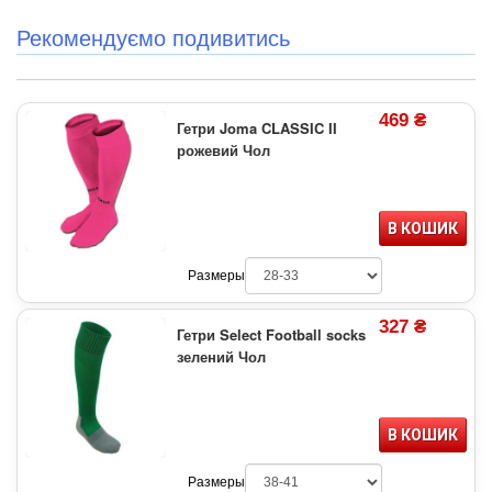
Рекомендуємо подивитись
469 ₴
Гетри Joma CLASSIC II
рожевий Чол
В КОШИК
Размеры
327 ₴
Гетри Select Football socks
зелений Чол
В КОШИК
Размеры