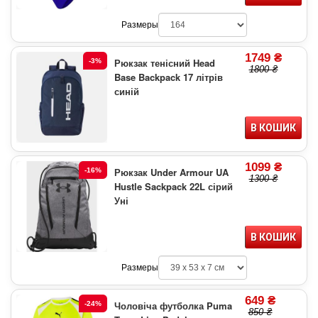
Размеры
1749 ₴
Рюкзак тенісний Head
-3%
1800 ₴
Base Backpack 17 літрів
синій
В КОШИК
1099 ₴
Рюкзак Under Armour UA
-16%
1300 ₴
Hustle Sackpack 22L сірий
Уні
В КОШИК
Размеры
649 ₴
Чоловіча футболка Puma
-24%
850 ₴