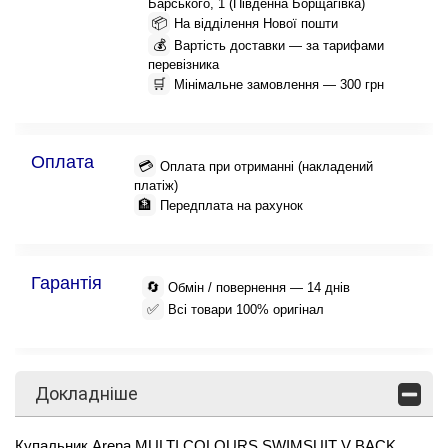
Барського, 1 (Південна Борщагівка)
📦
На відділення Нової пошти
💰
Вартість доставки — за тарифами
перевізника
🛒
Мінімальне замовлення — 300 грн
Оплата
💳
Оплата при отриманні (накладений
платіж)
🏦
Передплата на рахунок
Гарантія
🔄
Обмін / повернення — 14 днів
✅
Всі товари 100% оригінал
Докладніше
Купальник Arena MULTI COLOURS SWIMSUIT V BACK