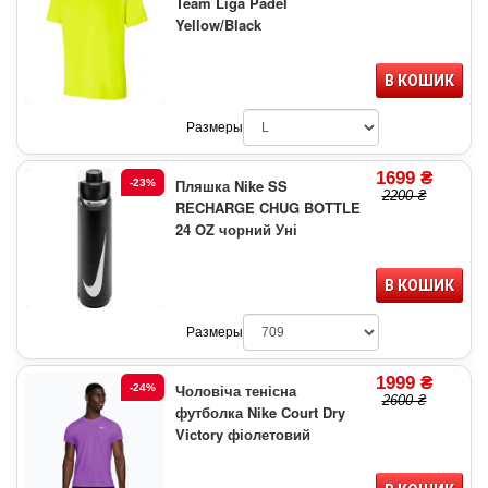
Team Liga Padel
Yellow/Black
В КОШИК
Размеры
1699 ₴
Пляшка Nike SS
-23%
2200 ₴
RECHARGE CHUG BOTTLE
24 OZ чорний Уні
В КОШИК
Размеры
1999 ₴
Чоловіча тенісна
-24%
2600 ₴
футболка Nike Court Dry
Victory фіолетовий