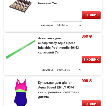
бежевий Уні
В КОШИК
Размеры
369 ₴
Аквапалка для
аквафітнесу Aqua Speed
Infalable Pool noodle 60163
салатовий Уні
В КОШИК
Размеры
999 ₴
Купальник для дівчат
Aqua Speed EMILY 6074
синій, рожевий, салатовий
дитяча
В КОШИК