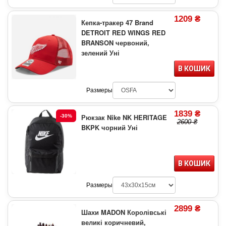
1209 ₴
Кепка-тракер 47 Brand
DETROIT RED WINGS RED
BRANSON червоний,
зелений Уні
В КОШИК
Размеры
1839 ₴
Рюкзак Nike NK HERITAGE
-30%
2600 ₴
BKPK чорний Уні
В КОШИК
Размеры
2899 ₴
Шахи MADON Королівські
великі коричневий,