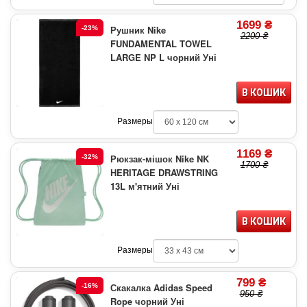
1699 ₴
Рушник Nike
-23%
2200 ₴
FUNDAMENTAL TOWEL
LARGE NP L чорний Уні
В КОШИК
Размеры
1169 ₴
Рюкзак-мішок Nike NK
-32%
1700 ₴
HERITAGE DRAWSTRING
13L м'ятний Уні
В КОШИК
Размеры
799 ₴
Скакалка Adidas Speed
-16%
950 ₴
Rope чорний Уні