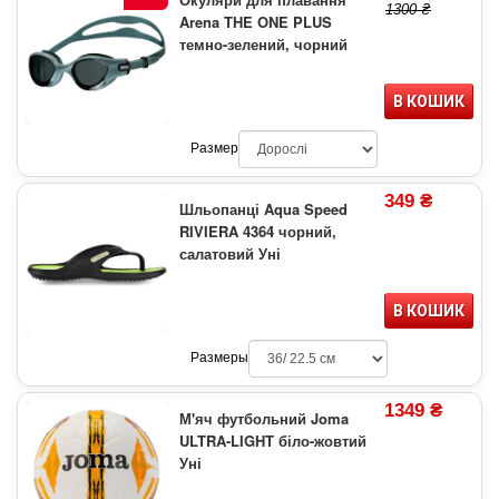
1300 ₴
Arena THE ONE PLUS
темно-зелений, чорний
В КОШИК
Размер
349 ₴
Шльопанці Aqua Speed
RIVIERA 4364 чорний,
салатовий Уні
В КОШИК
Размеры
1349 ₴
М'яч футбольний Joma
ULTRA-LIGHT біло-жовтий
Уні