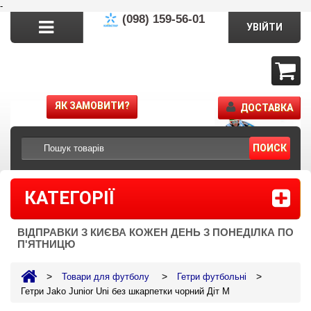
-
(098) 159-56-01
УВІЙТИ
ЯК ЗАМОВИТИ?
ДОСТАВКА
ПОИСК
КАТЕГОРІЇ
ВІДПРАВКИ З КИЄВА КОЖЕН ДЕНЬ З ПОНЕДІЛКА ПО
П'ЯТНИЦЮ
>
>
>
Товари для футболу
Гетри футбольні
Гетри Jako Junior Uni без шкарпетки чорний Діт M