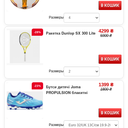
В КОШИК
Размеры
4299 ₴
Ракетка Dunlop SX 300 Lite
-28%
5900 ₴
В КОШИК
Размеры
1399 ₴
Бутси дитячі Joma
-23%
1800 ₴
PROPULSION блакитні
В КОШИК
Размеры