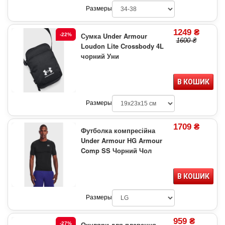
Размеры
1249 ₴
Сумка Under Armour
-22%
1600 ₴
Loudon Lite Crossbody 4L
чорний Уни
В КОШИК
Размеры
1709 ₴
Футболка компресійна
Under Armour HG Armour
Comp SS Чорний Чол
В КОШИК
Размеры
959 ₴
Окуляри для плавання
-27%