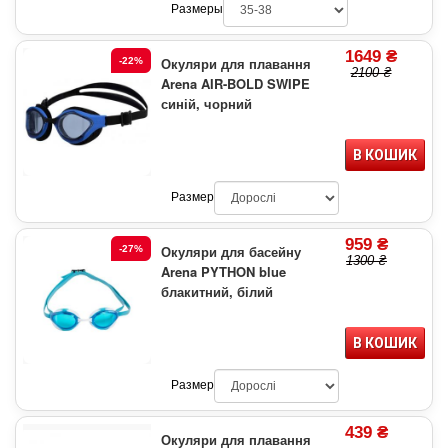
Размеры
1649 ₴
Окуляри для плавання
-22%
2100 ₴
Arena AIR-BOLD SWIPE
синій, чорний
В КОШИК
Размер
959 ₴
Окуляри для басейну
-27%
1300 ₴
Arena PYTHON blue
блакитний, білий
В КОШИК
Размер
439 ₴
Окуляри для плавання