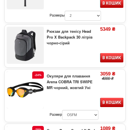
В КОШИК
Размеры
5349 ₴
Рюкзак для тенісу Head
Pro X Backpack 30 літрів
чорно-сірий
В КОШИК
3059 ₴
Окуляри для плавання
-24%
4000 ₴
Arena COBRA TRI SWIPE
MR чорний, жовтий Уні
В КОШИК
Размер
1089 ₴
-28%