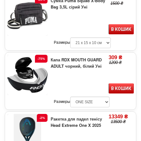
Сумка Puma Squad X-Body
1500 ₴
Bag 3,5L сірий Уні
В КОШИК
Размеры
309 ₴
Капа RDX MOUTH GUARD
-75%
1200 ₴
ADULT чорний, білий Уні
В КОШИК
Размеры
13349 ₴
Ракетка для падел тенісу
-2%
13500 ₴
Head Extreme One X 2025