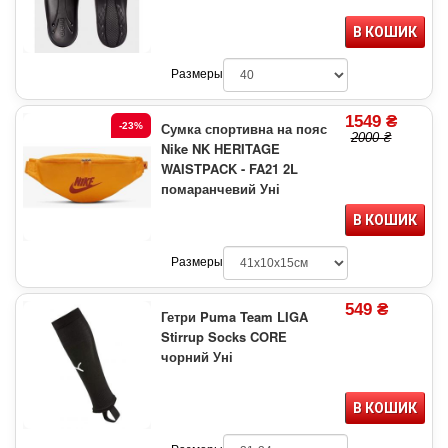
В КОШИК
Размеры
1549 ₴
Сумка спортивна на пояс
-23%
2000 ₴
Nike NK HERITAGE
WAISTPACK - FA21 2L
помаранчевий Уні
В КОШИК
Размеры
549 ₴
Гетри Puma Team LIGA
Stirrup Socks CORE
чорний Уні
В КОШИК