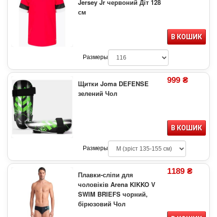
Jersey Jr червоний Діт 128
см
В КОШИК
Размеры
999 ₴
Щитки Joma DEFENSE
зелений Чол
В КОШИК
Размеры
1189 ₴
Плавки-сліпи для
чоловіків Arena KIKKO V
SWIM BRIEFS чорний,
бірюзовий Чол