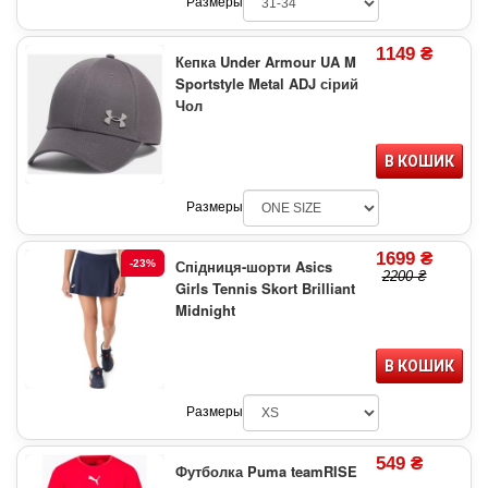
Размеры
1149 ₴
Кепка Under Armour UA M
Sportstyle Metal ADJ сірий
Чол
В КОШИК
Размеры
1699 ₴
Спідниця-шорти Asics
-23%
2200 ₴
Girls Tennis Skort Brilliant
Midnight
В КОШИК
Размеры
549 ₴
Футболка Puma teamRISE