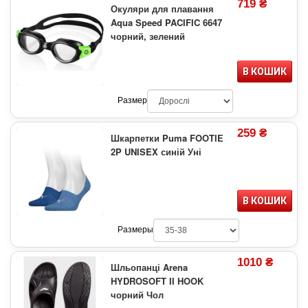
719 ₴
Окуляри для плавання
Aqua Speed PACIFIC 6647
чорний, зелений
В КОШИК
Размер
259 ₴
Шкарпетки Puma FOOTIE
2P UNISEX синій Уні
В КОШИК
Размеры
1010 ₴
Шльопанці Arena
HYDROSOFT II HOOK
чорний Чол