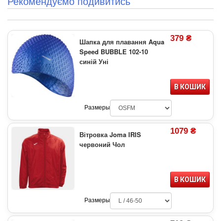
Рекомендуємо подивитись
379 ₴
Шапка для плавання Aqua
Speed BUBBLE 102-10
синій Уні
В КОШИК
Размеры
1079 ₴
Вітровка Joma IRIS
червоний Чол
В КОШИК
Размеры